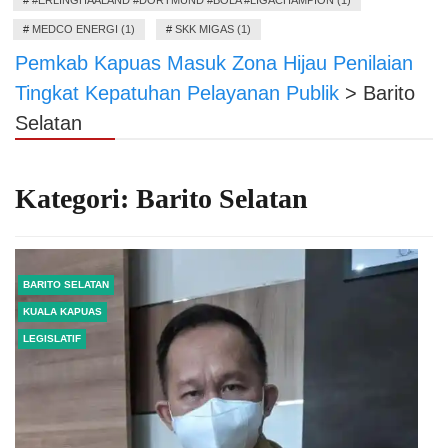
#
MEDCO ENERGI (1)
#
SKK MIGAS (1)
Pemkab Kapuas Masuk Zona Hijau Penilaian
Tingkat Kepatuhan Pelayanan Publik
>
Barito
Selatan
Kategori:
Barito Selatan
BARITO SELATAN
KUALA KAPUAS
LEGISLATIF