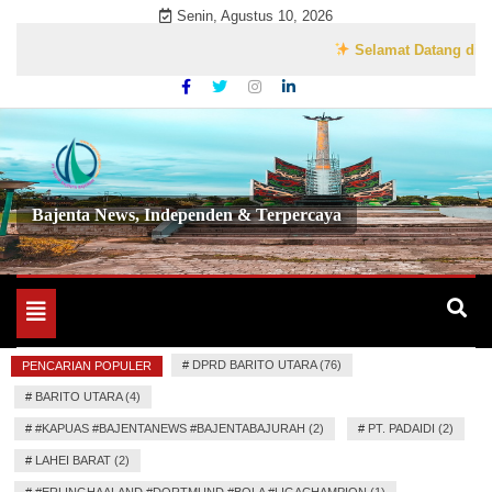
Skip
Senin, Agustus 10, 2026
to
Selamat Datang di Website Resm
content
Bajenta News, Independen & Terpercaya
Toggle
navigation
#
DPRD BARITO UTARA (76)
PENCARIAN POPULER
#
BARITO UTARA (4)
#
#KAPUAS #BAJENTANEWS #BAJENTABAJURAH (2)
#
PT. PADAIDI (2)
#
LAHEI BARAT (2)
#
#ERLINGHAALAND #DORTMUND #BOLA #LIGACHAMPION (1)