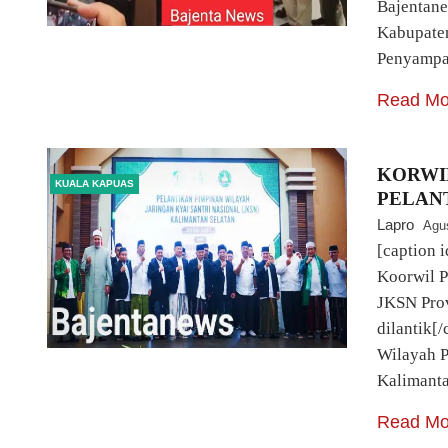
Bajentan
Kabupaten
Penyampa
Read Mo
KORWI
KUALA KAPUAS
PELAN
Lapro
Agu
[caption 
Koorwil 
JKSN Prov
dilantik
Wilayah 
Kalimanta
Read Mo