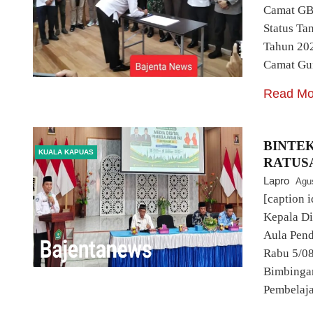
Camat GB
Status Ta
Tahun 202
Camat Gu
Read Mo
BINTEK
KUALA KAPUAS
RATUS
Lapro
Agu
[caption 
Kepala Di
Aula Pen
Rabu 5/0
Bimbingan
Pembelaja