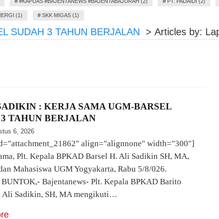
#
#KAPUAS #BAJENTANEWS #BAJENTABAJURAH (2)
#
PT. PADAIDI (2)
ERGI (1)
#
SKK MIGAS (1)
SEL SUDAH 3 TAHUN BERJALAN
>
Articles by: La
 SADIKIN : KERJA SAMA UGM-BARSEL
 3 TAHUN BERJALAN
stus 6, 2026
id="attachment_21862" align="alignnone" width="300"]
ama, Plt. Kepala BPKAD Barsel H. Ali Sadikin SH, MA,
)dan Mahasiswa UGM Yogyakarta, Rabu 5/8/026.
] BUNTOK,- Bajentanews- Plt. Kepala BPKAD Barito
. Ali Sadikin, SH, MA mengikuti…
re