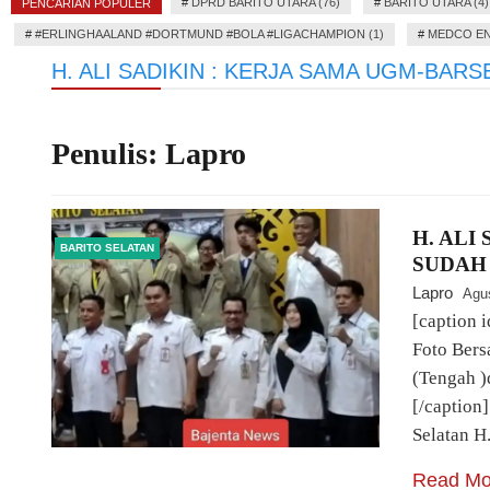
#
DPRD BARITO UTARA (76)
#
BARITO UTARA (4)
PENCARIAN POPULER
#
#ERLINGHAALAND #DORTMUND #BOLA #LIGACHAMPION (1)
#
MEDCO EN
H. ALI SADIKIN : KERJA SAMA UGM-BAR
Penulis:
Lapro
H. ALI
BARITO SELATAN
SUDAH
Lapro
Agu
[caption 
Foto Bers
(Tengah 
[/caption
Selatan H
Read Mo