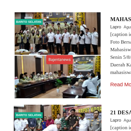
MAHAS
BARITO SELATAN
Lapro
Agu
[caption 
Foto Bers
Mahasisw
Senin 5/8
Daerah Ka
mahasisw
Read Mo
21 DES
BARITO SELATAN
Lapro
Agu
[caption 