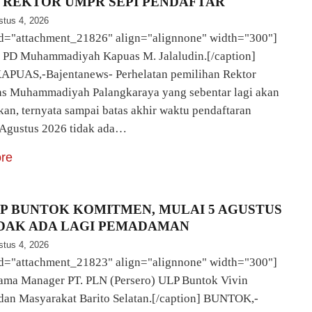
 REKTOR UMPR SEPI PENDAFTAR
stus 4, 2026
id="attachment_21826" align="alignnone" width="300"]
s PD Muhammadiyah Kapuas M. Jalaludin.[/caption]
PUAS,-Bajentanews- Perhelatan pemilihan Rektor
as Muhammadiyah Palangkaraya yang sebentar lagi akan
kan, ternyata sampai batas akhir waktu pendaftaran
 Agustus 2026 tidak ada…
re
LP BUNTOK KOMITMEN, MULAI 5 AGUSTUS
IDAK ADA LAGI PEMADAMAN
stus 4, 2026
id="attachment_21823" align="alignnone" width="300"]
ama Manager PT. PLN (Persero) ULP Buntok Vivin
dan Masyarakat Barito Selatan.[/caption] BUNTOK,-