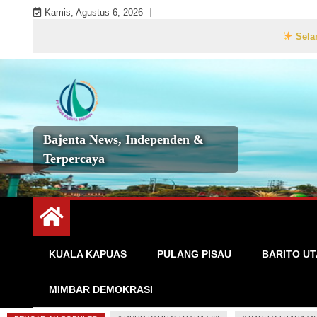
Skip
Kamis, Agustus 6, 2026
to
Selamat Datang d
content
Bajenta News, Independen &
Terpercaya
KUALA KAPUAS
PULANG PISAU
BARITO U
MIMBAR DEMOKRASI