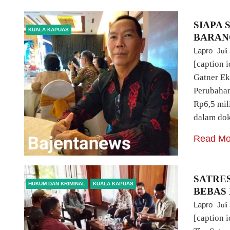
SIAPA 
KUALA KAPUAS
BARAN
Lapro
Juli
[caption 
Gatner E
Perubahan
Rp6,5 mil
dalam do
Read Mo
SATRE
HUKUM DAN KRIMINAL
KUALA KAPUAS
BEBAS
Lapro
Juli
[caption 