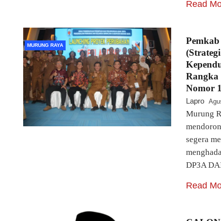
Read Mo
Pemkab
MURUNG RAYA
(Strate
Kepend
Rangka 
Nomor 1
Lapro
Agu
Murung Ra
mendoron
segera m
menghadap
DP3A DAL
Read Mo