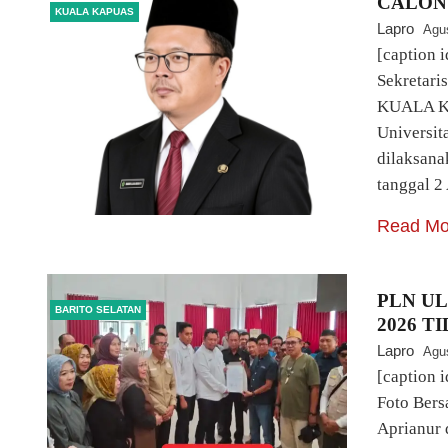
CALON
KUALA KAPUAS
Lapro
Agu
[caption 
Sekretari
KUALA KA
Universit
dilaksana
tanggal 2
Read Mo
PLN U
BARITO SELATAN
2026 T
Lapro
Agu
[caption 
Foto Bers
Aprianur 