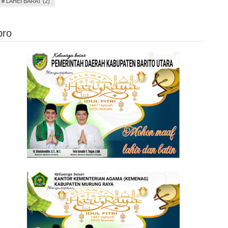
#
LAHEI BARAT (2)
pro