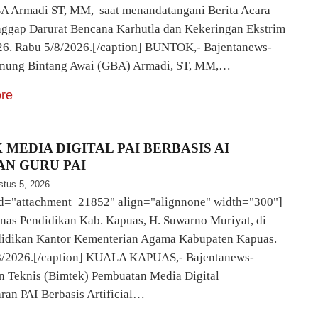
A Armadi ST, MM, saat menandatangani Berita Acara
nggap Darurat Bencana Karhutla dan Kekeringan Ekstrim
6. Rabu 5/8/2026.[/caption] BUNTOK,- Bajentanews-
nung Bintang Awai (GBA) Armadi, ST, MM,…
re
 MEDIA DIGITAL PAI BERBASIS AI
AN GURU PAI
stus 5, 2026
id="attachment_21852" align="alignnone" width="300"]
nas Pendidikan Kab. Kapuas, H. Suwarno Muriyat, di
didikan Kantor Kementerian Agama Kabupaten Kapuas.
8/2026.[/caption] KUALA KAPUAS,- Bajentanews-
 Teknis (Bimtek) Pembuatan Media Digital
ran PAI Berbasis Artificial…