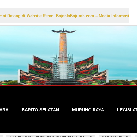
i Website Resmi BajentaBajurah.com – Media Informasi Lokal yang Akur
TARA
BARITO SELATAN
MURUNG RAYA
LEGISLA