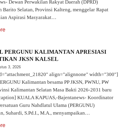
ews- Dewan Perwakilan Rakyat Daerah (DPRD)
 Barito Selatan, Provinsi Kalteng, menggelar Rapat
ian Aspirasi Masyarakat…
re
L PERGUNU KALIMANTAN APRESIASI
TIKAN JKSN KALSEL
stus 3, 2026
id="attachment_21820" align="alignnone" width="300"]
PERGUNU Kalimantan besama PP JKSN, PWNU, PW
insi Kalimantan Selatan Masa Bakti 2026-2031 baru
[/caption] KUALA KAPUAS,-Bajentanews- Koordinator
Persatuan Guru Nahdlatul Ulama (PERGUNU)
n, Suhardi, S.Pd.I., M.A., menyampaikan…
re