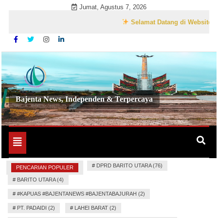
Skip
Jumat, Agustus 7, 2026
to
Selamat Datang di Website Resmi B
content
Bajenta News, Independen & Terpercaya
Toggle
navigation
#
DPRD BARITO UTARA (76)
PENCARIAN POPULER
#
BARITO UTARA (4)
#
#KAPUAS #BAJENTANEWS #BAJENTABAJURAH (2)
#
PT. PADAIDI (2)
#
LAHEI BARAT (2)