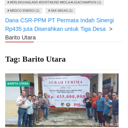
#
#ERLINGHAALAND #DORTMUND #BOLA #LIGACHAMPION (1)
#
MEDCO ENERGI (1)
#
SKK MIGAS (1)
Dana CSR-PPM PT Permata Indah Sinergi
Rp435 juta Diserahkan untuk Tiga Desa
>
Barito Utara
Tag:
Barito Utara
BARITO UTARA