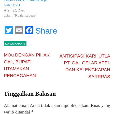
Cagah Laka, PT. Jasa Raharja
Gelar FGD
April 22, 2026
dalam "Kuala Kapuas"
Twitter
Email
Facebook
Share
KUALA KAPUAS
MOu DENGAN PIHAK
ANTISIPASI KARHUTLA
GAL, BUPATI
PT. GAL GELAR APEL
UTAMAKAN
DAN KELENGKAPAN
PENCEGAHAN
SARPRAS
Tinggalkan Balasan
Alamat email Anda tidak akan dipublikasikan.
Ruas yang
wajib ditandai
*