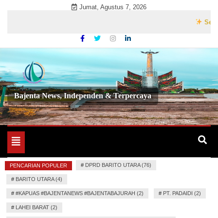
Skip
Jumat, Agustus 7, 2026
to
Selamat Da
content
Bajenta News, Independen & Terpercaya
Toggle
navigation
#
DPRD BARITO UTARA (76)
PENCARIAN POPULER
#
BARITO UTARA (4)
#
#KAPUAS #BAJENTANEWS #BAJENTABAJURAH (2)
#
PT. PADAIDI (2)
#
LAHEI BARAT (2)