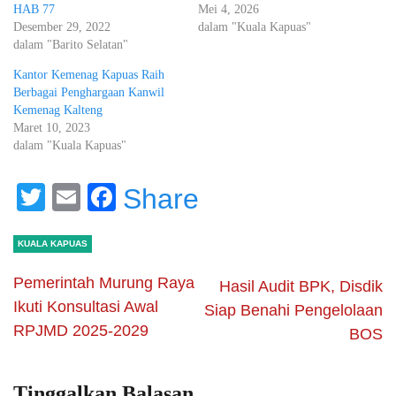
HAB 77
Mei 4, 2026
Desember 29, 2022
dalam "Kuala Kapuas"
dalam "Barito Selatan"
Kantor Kemenag Kapuas Raih
Berbagai Penghargaan Kanwil
Kemenag Kalteng
Maret 10, 2023
dalam "Kuala Kapuas"
Twitter
Email
Facebook
Share
KUALA KAPUAS
Pemerintah Murung Raya
Hasil Audit BPK, Disdik
Ikuti Konsultasi Awal
Siap Benahi Pengelolaan
RPJMD 2025-2029
BOS
Tinggalkan Balasan