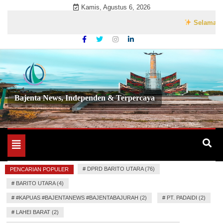
Skip
Kamis, Agustus 6, 2026
to
Selamat Datang
content
Bajenta News, Independen & Terpercaya
Toggle
navigation
#
DPRD BARITO UTARA (76)
PENCARIAN POPULER
#
BARITO UTARA (4)
#
#KAPUAS #BAJENTANEWS #BAJENTABAJURAH (2)
#
PT. PADAIDI (2)
#
LAHEI BARAT (2)