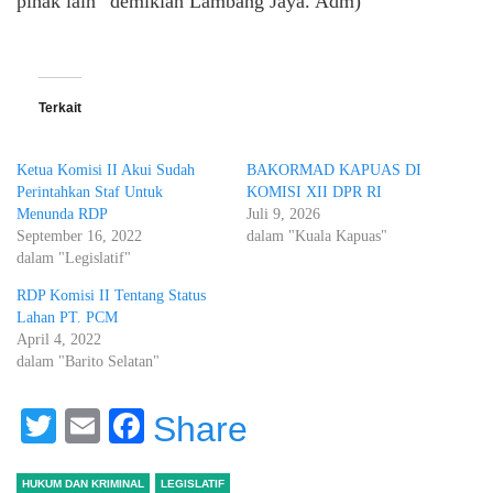
pihak lain” demikian Lambang Jaya. Adm)
Terkait
Ketua Komisi II Akui Sudah
BAKORMAD KAPUAS DI
Perintahkan Staf Untuk
KOMISI XII DPR RI
Menunda RDP
Juli 9, 2026
September 16, 2022
dalam "Kuala Kapuas"
dalam "Legislatif"
RDP Komisi II Tentang Status
Lahan PT. PCM
April 4, 2022
dalam "Barito Selatan"
Twitter
Email
Facebook
Share
HUKUM DAN KRIMINAL
LEGISLATIF