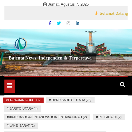
Skip
Jumat, Agustus 7, 2026
to
Selamat Datang di Websit
content
Bajenta News, Independen & Terpercaya
Toggle
navigation
#
DPRD BARITO UTARA (76)
PENCARIAN POPULER
#
BARITO UTARA (4)
#
#KAPUAS #BAJENTANEWS #BAJENTABAJURAH (2)
#
PT. PADAIDI (2)
#
LAHEI BARAT (2)