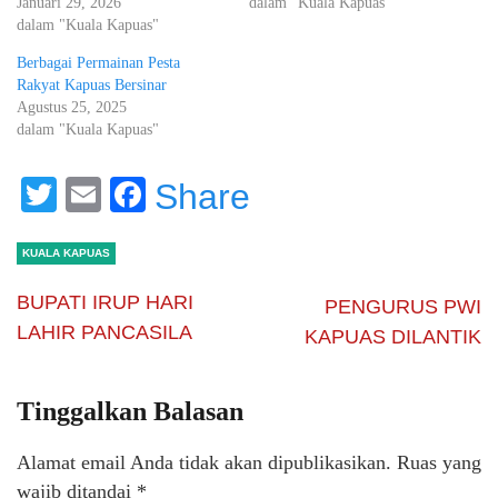
Januari 29, 2026
dalam "Kuala Kapuas"
dalam "Kuala Kapuas"
Berbagai Permainan Pesta
Rakyat Kapuas Bersinar
Agustus 25, 2025
dalam "Kuala Kapuas"
Twitter
Email
Facebook
Share
KUALA KAPUAS
BUPATI IRUP HARI
PENGURUS PWI
LAHIR PANCASILA
KAPUAS DILANTIK
Tinggalkan Balasan
Alamat email Anda tidak akan dipublikasikan.
Ruas yang
wajib ditandai
*