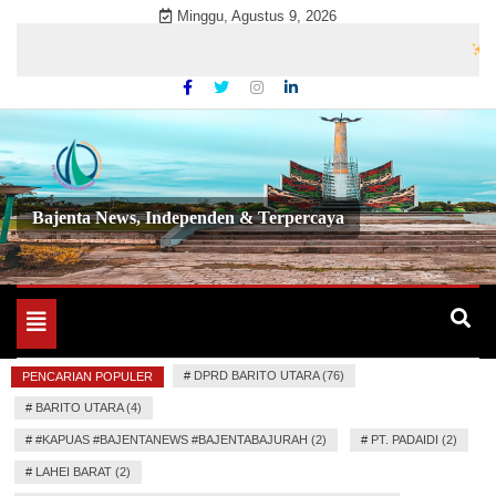
Skip
Minggu, Agustus 9, 2026
to
Selama
content
Bajenta News, Independen & Terpercaya
Toggle
navigation
#
DPRD BARITO UTARA (76)
PENCARIAN POPULER
#
BARITO UTARA (4)
#
#KAPUAS #BAJENTANEWS #BAJENTABAJURAH (2)
#
PT. PADAIDI (2)
#
LAHEI BARAT (2)