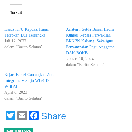
Terkait
Kasus KPU Kapuas, Kajari
Asisten I Setda Barsel Hadiri
Tetapkan Dua Tersangka
Kunker Kepala Perwakilan
Juli 12, 2022
BKKBN Kalteng, Sekaligus
dalam "Barito Selatan"
Penyampaian Pagu Anggaran
DAK-BOKB
Januari 10, 2024
dalam "Barito Selatan"
Kejari Barsel Canangkan Zona
Integritas Menuju WBK Dan
WBBM
April 6, 2023
dalam "Barito Selatan"
Twitter
Email
Facebook
Share
BARITO SELATAN