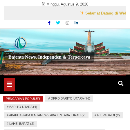
Skip
Minggu, Agustus 9, 2026
to
Selamat Datang di Website Res
content
Bajenta News, Independen & Terpercaya
Toggle
navigation
#
DPRD BARITO UTARA (76)
PENCARIAN POPULER
#
BARITO UTARA (4)
#
#KAPUAS #BAJENTANEWS #BAJENTABAJURAH (2)
#
PT. PADAIDI (2)
#
LAHEI BARAT (2)