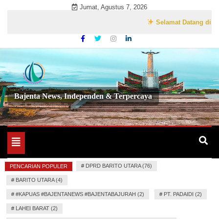
Skip
Jumat, Agustus 7, 2026
to
Selamat Datang di Website 
content
Bajenta News, Independen & Terpercaya
Toggle
navigation
#
DPRD BARITO UTARA (76)
PENCARIAN POPULER
#
BARITO UTARA (4)
#
#KAPUAS #BAJENTANEWS #BAJENTABAJURAH (2)
#
PT. PADAIDI (2)
#
LAHEI BARAT (2)