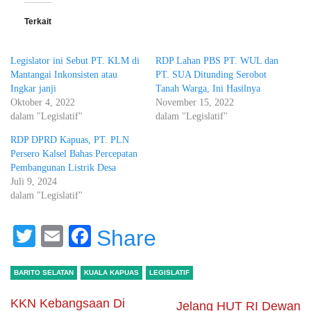
Terkait
Legislator ini Sebut PT. KLM di
RDP Lahan PBS PT. WUL dan
Mantangai Inkonsisten atau
PT. SUA Ditunding Serobot
Ingkar janji
Tanah Warga, Ini Hasilnya
Oktober 4, 2022
November 15, 2022
dalam "Legislatif"
dalam "Legislatif"
RDP DPRD Kapuas, PT. PLN
Persero Kalsel Bahas Percepatan
Pembangunan Listrik Desa
Juli 9, 2024
dalam "Legislatif"
Twitter
Email
Facebook
Share
BARITO SELATAN
KUALA KAPUAS
LEGISLATIF
KKN Kebangsaan Di
Jelang HUT RI Dewan