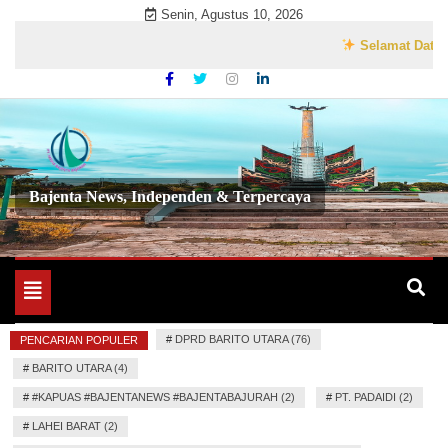
Skip
Senin, Agustus 10, 2026
to
Selamat Datang di 
content
Bajenta News, Independen & Terpercaya
Toggle
navigation
#
DPRD BARITO UTARA (76)
PENCARIAN POPULER
#
BARITO UTARA (4)
#
#KAPUAS #BAJENTANEWS #BAJENTABAJURAH (2)
#
PT. PADAIDI (2)
#
LAHEI BARAT (2)