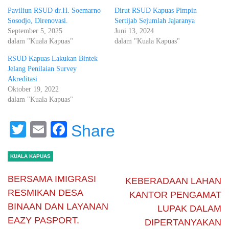
Paviliun RSUD dr.H. Soemarno
Dirut RSUD Kapuas Pimpin
Sosodjo, Direnovasi.
Sertijab Sejumlah Jajaranya
September 5, 2025
Juni 13, 2024
dalam "Kuala Kapuas"
dalam "Kuala Kapuas"
RSUD Kapuas Lakukan Bintek
Jelang Penilaian Survey
Akreditasi
Oktober 19, 2022
dalam "Kuala Kapuas"
Twitter
Email
Facebook
Share
KUALA KAPUAS
BERSAMA IMIGRASI
KEBERADAAN LAHAN
RESMIKAN DESA
KANTOR PENGAMAT
BINAAN DAN LAYANAN
LUPAK DALAM
EAZY PASPORT.
DIPERTANYAKAN