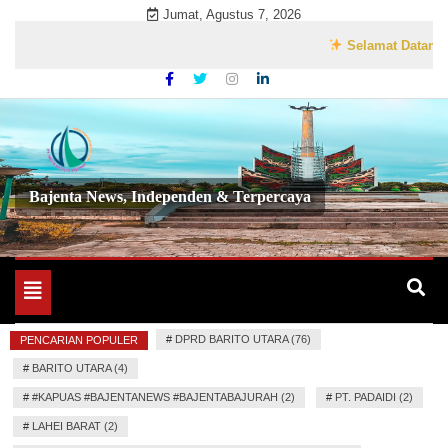
Skip
Jumat, Agustus 7, 2026
to
Selamat Datang di Web
content
Bajenta News, Independen & Terpercaya
Toggle
navigation
#
DPRD BARITO UTARA (76)
PENCARIAN POPULER
#
BARITO UTARA (4)
#
#KAPUAS #BAJENTANEWS #BAJENTABAJURAH (2)
#
PT. PADAIDI (2)
#
LAHEI BARAT (2)