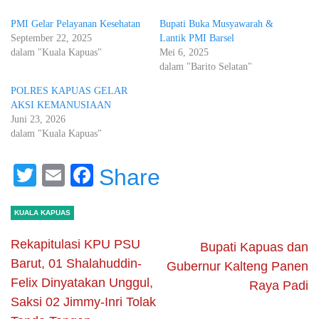
PMI Gelar Pelayanan Kesehatan
Bupati Buka Musyawarah &
September 22, 2025
Lantik PMI Barsel
dalam "Kuala Kapuas"
Mei 6, 2025
dalam "Barito Selatan"
POLRES KAPUAS GELAR
AKSI KEMANUSIAAN
Juni 23, 2026
dalam "Kuala Kapuas"
Twitter
Email
Facebook
Share
KUALA KAPUAS
Rekapitulasi KPU PSU
Bupati Kapuas dan
Barut, 01 Shalahuddin-
Gubernur Kalteng Panen
Felix Dinyatakan Unggul,
Raya Padi
Saksi 02 Jimmy-Inri Tolak