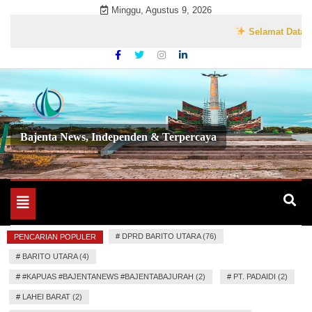
Skip
Minggu, Agustus 9, 2026
to
Selamat Datang di W
content
Bajenta News, Independen & Terpercaya
Toggle
navigation
#
DPRD BARITO UTARA (76)
PENCARIAN POPULER
#
BARITO UTARA (4)
#
#KAPUAS #BAJENTANEWS #BAJENTABAJURAH (2)
#
PT. PADAIDI (2)
#
LAHEI BARAT (2)