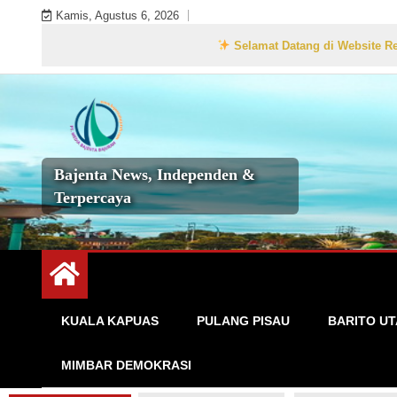
Skip
Kamis, Agustus 6, 2026
to
Selamat Datang di Website Resmi Bajent
content
Bajenta News, Independen &
Terpercaya
KUALA KAPUAS
PULANG PISAU
BARITO U
MIMBAR DEMOKRASI