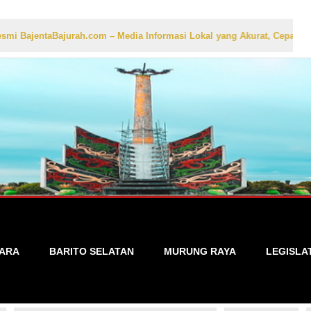
aBajurah.com – Media Informasi Lokal yang Akurat, Cepat, dan Terperc
TARA
BARITO SELATAN
MURUNG RAYA
LEGISLA