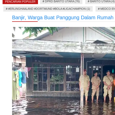
#
DPRD BARITO UTARA (76)
#
BARITO UTARA (4)
PENCARIAN POPULER
#
#ERLINGHAALAND #DORTMUND #BOLA #LIGACHAMPION (1)
#
MEDCO EN
Banjir, Warga Buat Panggung Dalam Rumah