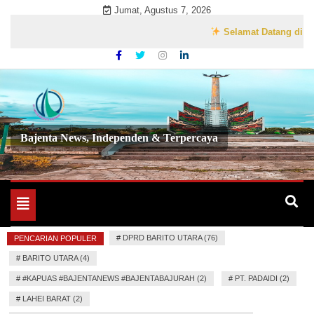
Skip
Jumat, Agustus 7, 2026
to
Selamat Datang di Website
content
Bajenta News, Independen & Terpercaya
Toggle
navigation
#
DPRD BARITO UTARA (76)
PENCARIAN POPULER
#
BARITO UTARA (4)
#
#KAPUAS #BAJENTANEWS #BAJENTABAJURAH (2)
#
PT. PADAIDI (2)
#
LAHEI BARAT (2)