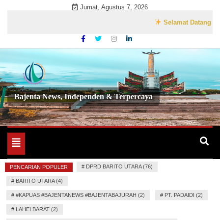
Skip
Jumat, Agustus 7, 2026
to
Selamat Datang di Websi
content
Bajenta News, Independen & Terpercaya
Toggle
navigation
#
DPRD BARITO UTARA (76)
PENCARIAN POPULER
#
BARITO UTARA (4)
#
#KAPUAS #BAJENTANEWS #BAJENTABAJURAH (2)
#
PT. PADAIDI (2)
#
LAHEI BARAT (2)