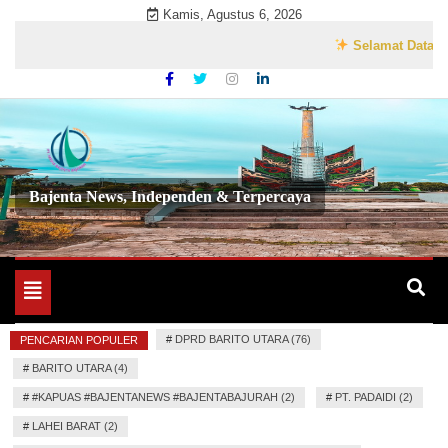
Skip
Kamis, Agustus 6, 2026
to
Selamat Datang di W
content
Bajenta News, Independen & Terpercaya
Toggle
navigation
#
DPRD BARITO UTARA (76)
PENCARIAN POPULER
#
BARITO UTARA (4)
#
#KAPUAS #BAJENTANEWS #BAJENTABAJURAH (2)
#
PT. PADAIDI (2)
#
LAHEI BARAT (2)