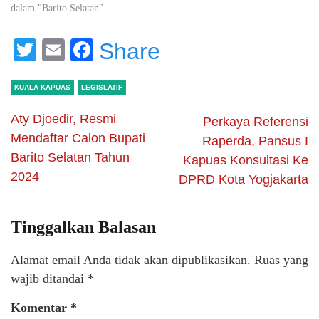
dalam "Barito Selatan"
Twitter
Email
Facebook
Share
KUALA KAPUAS
LEGISLATIF
Aty Djoedir, Resmi
Perkaya Referensi
Mendaftar Calon Bupati
Raperda, Pansus I
Barito Selatan Tahun
Kapuas Konsultasi Ke
2024
DPRD Kota Yogjakarta
Tinggalkan Balasan
Alamat email Anda tidak akan dipublikasikan.
Ruas yang
wajib ditandai
*
Komentar
*