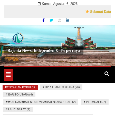
Skip
Kamis, Agustus 6, 2026
to
Selamat Datang di We
content
Bajenta News, Independen & Terpercaya
Toggle
navigation
#
DPRD BARITO UTARA (76)
PENCARIAN POPULER
#
BARITO UTARA (4)
#
#KAPUAS #BAJENTANEWS #BAJENTABAJURAH (2)
#
PT. PADAIDI (2)
#
LAHEI BARAT (2)