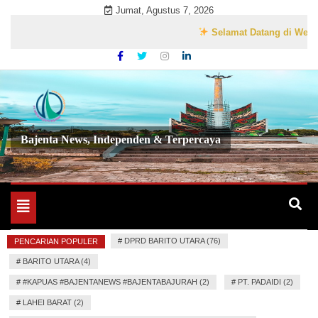
Skip
Jumat, Agustus 7, 2026
to
Selamat Datang di Website Re
content
Bajenta News, Independen & Terpercaya
Toggle
navigation
#
DPRD BARITO UTARA (76)
PENCARIAN POPULER
#
BARITO UTARA (4)
#
#KAPUAS #BAJENTANEWS #BAJENTABAJURAH (2)
#
PT. PADAIDI (2)
#
LAHEI BARAT (2)