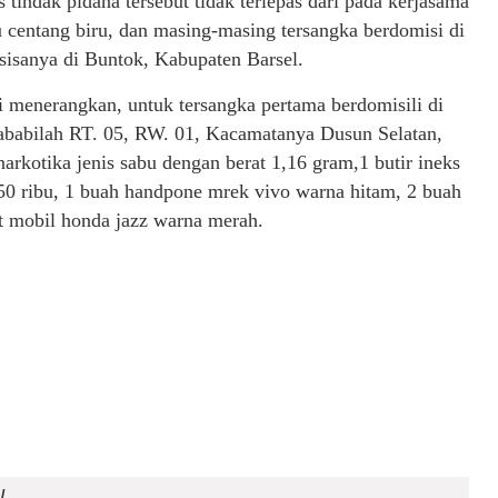
ndak pidana tersebut tidak terlepas dari pada kerjasama
u centang biru, dan masing-masing tersangka berdomisi di
sisanya di Buntok, Kabupaten Barsel.
 menerangkan, untuk tersangka pertama berdomisili di
Sababilah RT. 05, RW. 01, Kacamatanya Dusun Selatan,
arkotika jenis sabu dengan berat 1,16 gram,1 butir ineks
350 ribu, 1 buah handpone mrek vivo warna hitam, 2 buah
nit mobil honda jazz warna merah.
l