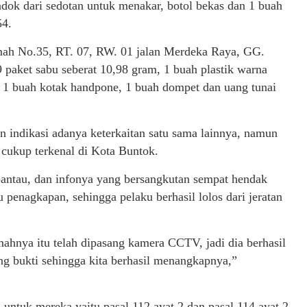
endok dari sedotan untuk menakar, botol bekas dan 1 buah
54.
umah No.35, RT. 07, RW. 01 jalan Merdeka Raya, GG.
 paket sabu seberat 10,98 gram, 1 buah plastik warna
g, 1 buah kotak handpone, 1 buah dompet dan uang tunai
 indikasi adanya keterkaitan satu sama lainnya, namun
 cukup terkenal di Kota Buntok.
pantau, dan infonya yang bersangkutan sempat hendak
penagkapan, sehingga pelaku berhasil lolos dari jeratan
ahnya itu telah dipasang kamera CCTV, jadi dia berhasil
g bukti sehingga kita berhasil menangkapnya,”
ntuk mereka yaitu pasal 112 ayat 2 dan pasal 114 ayat 2