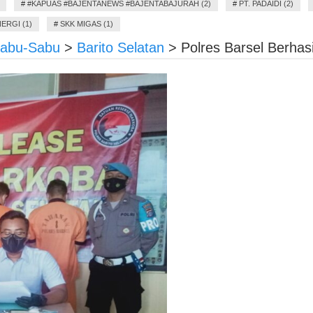
#
#KAPUAS #BAJENTANEWS #BAJENTABAJURAH (2)
#
PT. PADAIDI (2)
ERGI (1)
#
SKK MIGAS (1)
Sabu-Sabu
>
Barito Selatan
>
Polres Barsel Berha