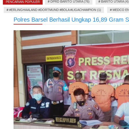
#
DPRD BARITO UTARA (76)
#
BARITO UTARA (4)
PENCARIAN POPULER
#
#ERLINGHAALAND #DORTMUND #BOLA #LIGACHAMPION (1)
#
MEDCO EN
Polres Barsel Berhasil Ungkap 16,89 Gram 