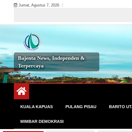
Skip
Jumat, Agustus 7, 2026
to
Sela
content
Bajenta News, Independen &
Terpercaya
KUALA KAPUAS
PULANG PISAU
BARITO U
MIMBAR DEMOKRASI