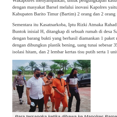
Wakapolres menyampaikan, untuk pengungkapan kasus ti
dengan masyakat Barsel melalui inovasi Kapolres yait
Kabupaten Barito Timur (Bartim) 2 orang dan 2 orang 
Sementara itu Kasatnarkoba, Iptu Rizki Atmaka Rahadi
Buntok inisial H, ditangkap di sebuah rumah di desa 
dengan barang bukti yang berhasil diamankan 1 paket n
dengan dibungkus plastik bening, uang tunai sebesar 
isolasi hitam, dan 2 lembar kertas tisu putih serta 1 u
Para tersangka ketika dibawa ke Mapolres Barse