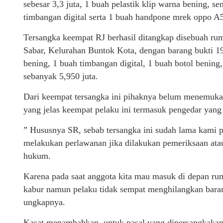
sebesar 3,3 juta, 1 buah pelastik klip warna bening, s
timbangan digital serta 1 buah handpone mrek oppo A
Tersangka keempat RJ berhasil ditangkap disebuah r
Sabar, Kelurahan Buntok Kota, dengan barang bukti 19
bening, 1 buah timbangan digital, 1 buah botol benin
sebanyak 5,950 juta.
Dari keempat tersangka ini pihaknya belum menemukan
yang jelas keempat pelaku ini termasuk pengedar yang
” Hususnya SR, sebab tersangka ini sudah lama kami 
melakukan perlawanan jika dilakukan pemeriksaan atau 
hukum.
Karena pada saat anggota kita mau masuk di depan rum
kabur namun pelaku tidak sempat menghilangkan baran
ungkapnya.
Kasat menambahkan, untuk pasal yang dipersangkakan u