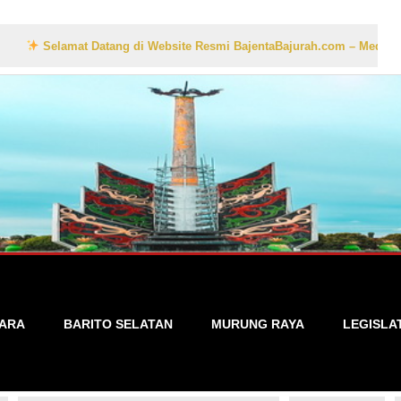
mat Datang di Website Resmi BajentaBajurah.com – Media Informasi Lok
TARA
BARITO SELATAN
MURUNG RAYA
LEGISLA