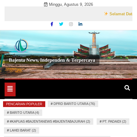
Skip
Minggu, Agustus 9, 2026
to
Selamat Datang di W
content
Bajenta News, Independen & Terpercaya
Toggle
navigation
#
DPRD BARITO UTARA (76)
PENCARIAN POPULER
#
BARITO UTARA (4)
#
#KAPUAS #BAJENTANEWS #BAJENTABAJURAH (2)
#
PT. PADAIDI (2)
#
LAHEI BARAT (2)