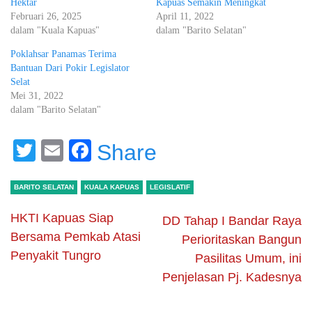
Hektar
Kapuas Semakin Meningkat
Februari 26, 2025
April 11, 2022
dalam "Kuala Kapuas"
dalam "Barito Selatan"
Poklahsar Panamas Terima
Bantuan Dari Pokir Legislator
Selat
Mei 31, 2022
dalam "Barito Selatan"
Twitter
Email
Facebook
Share
BARITO SELATAN
KUALA KAPUAS
LEGISLATIF
HKTI Kapuas Siap
DD Tahap I Bandar Raya
Bersama Pemkab Atasi
Perioritaskan Bangun
Penyakit Tungro
Pasilitas Umum, ini
Penjelasan Pj. Kadesnya