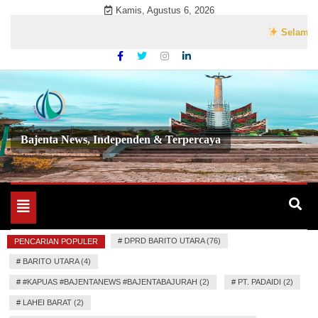
Skip
Kamis, Agustus 6, 2026
to
Selamat Datang 
content
Bajenta News, Independen & Terpercaya
Toggle
navigation
#
DPRD BARITO UTARA (76)
PENCARIAN POPULER
#
BARITO UTARA (4)
#
#KAPUAS #BAJENTANEWS #BAJENTABAJURAH (2)
#
PT. PADAIDI (2)
#
LAHEI BARAT (2)