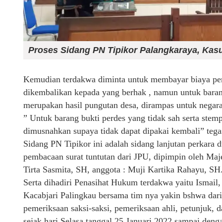
Proses Sidang PN Tipikor Palangkaraya, Kas
Kemudian terdakwa diminta untuk membayar biaya perk
dikembalikan kepada yang berhak , namun untuk baran
merupakan hasil pungutan desa, dirampas untuk negara
” Untuk barang bukti perdes yang tidak sah serta stem
dimusnahkan supaya tidak dapat dipakai kembali” tega
Sidang PN Tipikor ini adalah sidang lanjutan perkara
pembacaan surat tuntutan dari JPU, dipimpin oleh Maj
Tirta Sasmita, SH, anggota : Muji Kartika Rahayu, SH.
Serta dihadiri Penasihat Hukum terdakwa yaitu Ismail,
Kacabjari Palingkau bersama tim nya yakin bshwa dari 
pemeriksaan saksi-saksi, pemeriksaan ahli, petunjuk, 
sejak hari Selasa tanggal 25 Januari 2022 sampai den