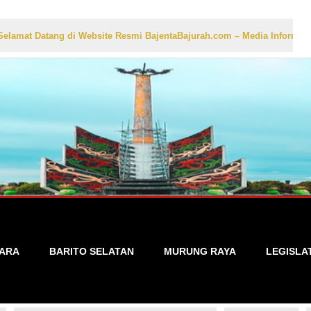
ng di Website Resmi BajentaBajurah.com – Media Informasi Lokal yang
TARA
BARITO SELATAN
MURUNG RAYA
LEGISLA