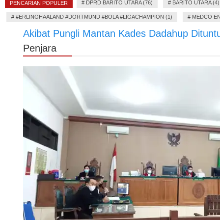
#
DPRD BARITO UTARA (76)
#
BARITO UTARA (4)
PENCARIAN POPULER
#
#ERLINGHAALAND #DORTMUND #BOLA #LIGACHAMPION (1)
#
MEDCO EN
Akibat Pungli Mantan Kades Dadahup Dituntu
Penjara