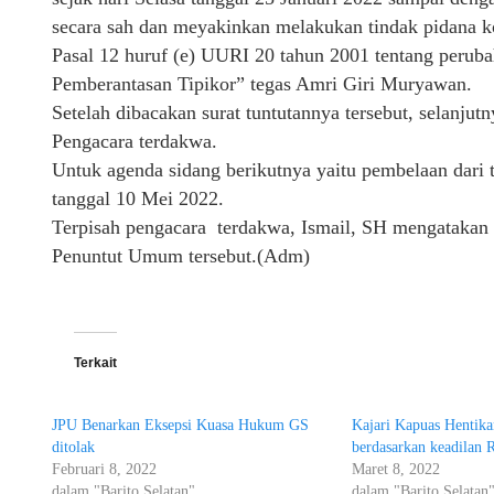
secara sah dan meyakinkan melakukan tindak pidana k
Pasal 12 huruf (e) UURI 20 tahun 2001 tentang perub
Pemberantasan Tipikor” tegas Amri Giri Muryawan.
Setelah dibacakan surat tuntutannya tersebut, selanju
Pengacara terdakwa.
Untuk agenda sidang berikutnya yaitu pembelaan dari 
tanggal 10 Mei 2022.
Terpisah pengacara terdakwa, Ismail, SH mengatakan 
Penuntut Umum tersebut.(Adm)
Terkait
JPU Benarkan Eksepsi Kuasa Hukum GS
Kajari Kapuas Hentika
ditolak
berdasarkan keadilan Re
Februari 8, 2022
Maret 8, 2022
dalam "Barito Selatan"
dalam "Barito Selatan