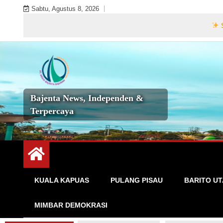
Skip
Sabtu, Agustus 8, 2026
to
Selamat Data
content
Bajenta News, Independen &
Terpercaya
KUALA KAPUAS
PULANG PISAU
BARITO U
MIMBAR DEMOKRASI