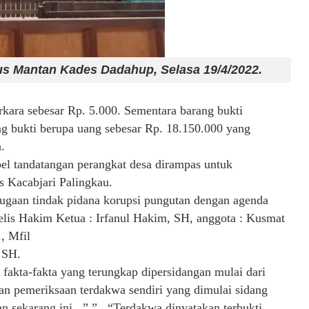
us Mantan Kades Dadahup, Selasa 19/4/2022.
ara sebesar Rp. 5.000. Sementara barang bukti
g bukti berupa uang sebesar Rp. 18.150.000 yang
.
pel tandatangan perangkat desa dirampas untuk
s Kacabjari Palingkau.
 dugaan tindak pidana korupsi pungutan dengan agenda
elis Hakim Ketua : Irfanul Hakim, SH, anggota : Kusmat
, Mfil
 SH.
fakta-fakta yang terungkap dipersidangan mulai dari
dan pemeriksaan terdakwa sendiri yang dimulai sidang
gan sekarang ini, ” ” “Terdakwa dinyatakan terbukti