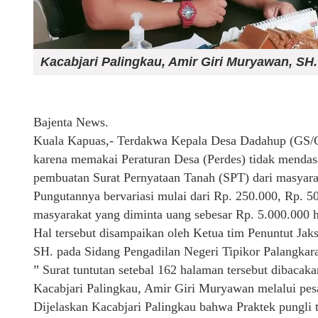
Kacabjari Palingkau, Amir Giri Muryawan, SH
Bajenta News.
Kuala Kapuas,- Terdakwa Kepala Desa Dadahup (GS/G
karena memakai Peraturan Desa (Perdes) tidak mendasa
pembuatan Surat Pernyataan Tanah (SPT) dari masyar
Pungutannya bervariasi mulai dari Rp. 250.000, Rp. 5
masyarakat yang diminta uang sebesar Rp. 5.000.000 h
Hal tersebut disampaikan oleh Ketua tim Penuntut J
SH. pada Sidang Pengadilan Negeri Tipikor Palangkar
” Surat tuntutan setebal 162 halaman tersebut dibacak
Kacabjari Palingkau, Amir Giri Muryawan melalui pe
Dijelaskan Kacabjari Palingkau bahwa Praktek pungli t