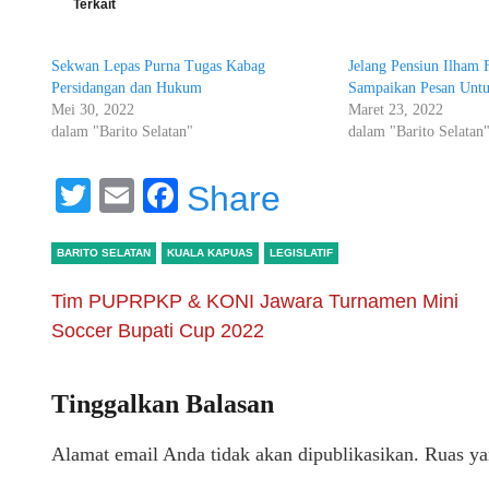
Terkait
Sekwan Lepas Purna Tugas Kabag
Jelang Pensiun Ilham 
Persidangan dan Hukum
Sampaikan Pesan Unt
Mei 30, 2022
Maret 23, 2022
dalam "Barito Selatan"
dalam "Barito Selatan
Twitter
Email
Facebook
Share
BARITO SELATAN
KUALA KAPUAS
LEGISLATIF
Tim PUPRPKP & KONI Jawara Turnamen Mini
Soccer Bupati Cup 2022
Tinggalkan Balasan
Alamat email Anda tidak akan dipublikasikan.
Ruas ya