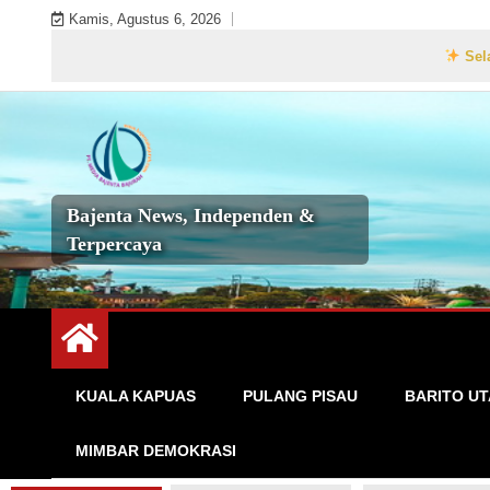
Skip
Kamis, Agustus 6, 2026
to
Selamat Datang
content
Bajenta News, Independen &
Terpercaya
KUALA KAPUAS
PULANG PISAU
BARITO U
MIMBAR DEMOKRASI