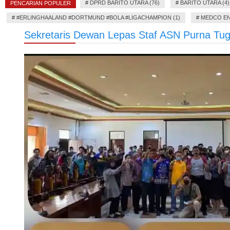
#
DPRD BARITO UTARA (76)
#
BARITO UTARA (4)
PENCARIAN POPULER
#
#ERLINGHAALAND #DORTMUND #BOLA #LIGACHAMPION (1)
#
MEDCO EN
Sekretaris Dewan Lepas Staf ASN Purna Tu