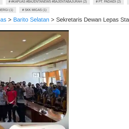
#
#KAPUAS #BAJENTANEWS #BAJENTABAJURAH (2)
#
PT. PADAIDI (2)
ERGI (1)
#
SKK MIGAS (1)
gas
>
Barito Selatan
>
Sekretaris Dewan Lepas St