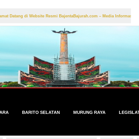
 di Website Resmi BajentaBajurah.com – Media Informasi Lokal yang Ak
TARA
BARITO SELATAN
MURUNG RAYA
LEGISLA