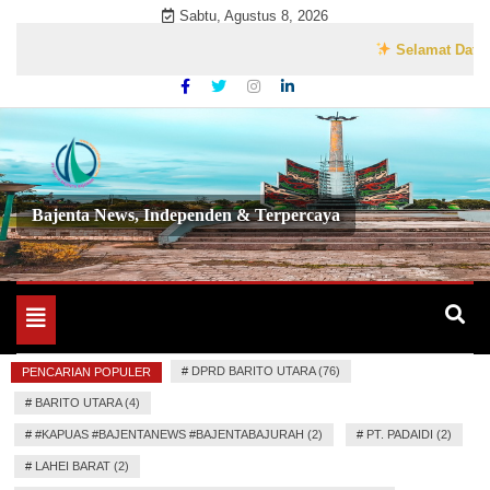
Skip
Sabtu, Agustus 8, 2026
to
Selamat Datang di
content
Bajenta News, Independen & Terpercaya
Toggle
navigation
#
DPRD BARITO UTARA (76)
PENCARIAN POPULER
#
BARITO UTARA (4)
#
#KAPUAS #BAJENTANEWS #BAJENTABAJURAH (2)
#
PT. PADAIDI (2)
#
LAHEI BARAT (2)