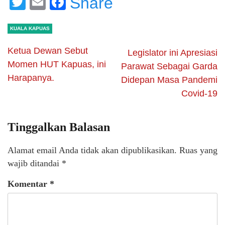
Twitter
Email
Facebook
Share
KUALA KAPUAS
Ketua Dewan Sebut
Legislator ini Apresiasi
Momen HUT Kapuas, ini
Parawat Sebagai Garda
Harapanya.
Didepan Masa Pandemi
Covid-19
Tinggalkan Balasan
Alamat email Anda tidak akan dipublikasikan.
Ruas yang
wajib ditandai
*
Komentar
*