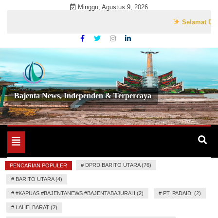
Skip
Minggu, Agustus 9, 2026
to
Selamat Datang d
content
Bajenta News, Independen & Terpercaya
Toggle
navigation
#
DPRD BARITO UTARA (76)
PENCARIAN POPULER
#
BARITO UTARA (4)
#
#KAPUAS #BAJENTANEWS #BAJENTABAJURAH (2)
#
PT. PADAIDI (2)
#
LAHEI BARAT (2)