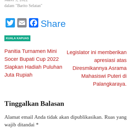
dalam "Barito Selatan"
Twitter
Email
Facebook
Share
KUALA KAPUAS
Panitia Turnamen Mini
Legislator ini memberikan
Socer Bupati Cup 2022
apresiasi atas
Siapkan Hadiah Puluhan
Diresmikannya Asrama
Juta Rupiah
Mahasiswi Puteri di
Palangkaraya.
Tinggalkan Balasan
Alamat email Anda tidak akan dipublikasikan.
Ruas yang
wajib ditandai
*