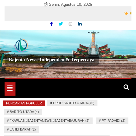
Skip
Senin, Agustus 10, 2026
to
Selamat D
content
Bajenta News, Independen & Terpercaya
Toggle
navigation
#
DPRD BARITO UTARA (76)
PENCARIAN POPULER
#
BARITO UTARA (4)
#
#KAPUAS #BAJENTANEWS #BAJENTABAJURAH (2)
#
PT. PADAIDI (2)
#
LAHEI BARAT (2)