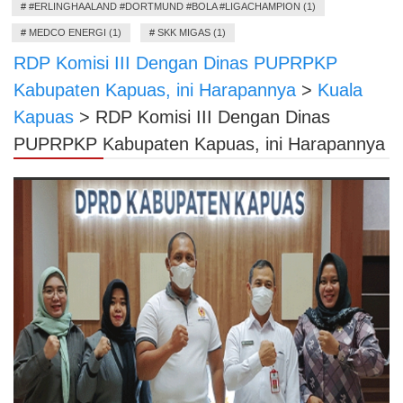
#
#ERLINGHAALAND #DORTMUND #BOLA #LIGACHAMPION (1)
#
MEDCO ENERGI (1)
#
SKK MIGAS (1)
RDP Komisi III Dengan Dinas PUPRPKP
Kabupaten Kapuas, ini Harapannya
>
Kuala
Kapuas
>
RDP Komisi III Dengan Dinas
PUPRPKP Kabupaten Kapuas, ini Harapannya