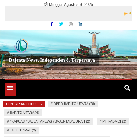
Skip
Minggu, Agustus 9, 2026
to
Selamat D
content
Bajenta News, Independen & Terpercaya
Toggle
navigation
#
DPRD BARITO UTARA (76)
PENCARIAN POPULER
#
BARITO UTARA (4)
#
#KAPUAS #BAJENTANEWS #BAJENTABAJURAH (2)
#
PT. PADAIDI (2)
#
LAHEI BARAT (2)