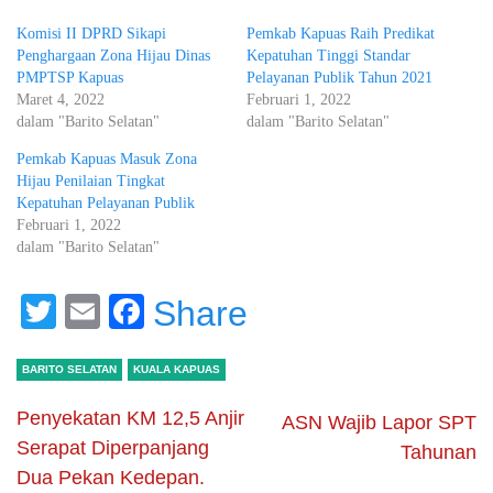
Komisi II DPRD Sikapi
Pemkab Kapuas Raih Predikat
Penghargaan Zona Hijau Dinas
Kepatuhan Tinggi Standar
PMPTSP Kapuas
Pelayanan Publik Tahun 2021
Maret 4, 2022
Februari 1, 2022
dalam "Barito Selatan"
dalam "Barito Selatan"
Pemkab Kapuas Masuk Zona
Hijau Penilaian Tingkat
Kepatuhan Pelayanan Publik
Februari 1, 2022
dalam "Barito Selatan"
Twitter
Email
Facebook
Share
BARITO SELATAN
KUALA KAPUAS
Penyekatan KM 12,5 Anjir
ASN Wajib Lapor SPT
Serapat Diperpanjang
Tahunan
Dua Pekan Kedepan.