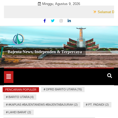
Skip
Minggu, Agustus 9, 2026
to
Selamat Datang d
content
Bajenta News, Independen & Terpercaya
Toggle
navigation
#
DPRD BARITO UTARA (76)
PENCARIAN POPULER
#
BARITO UTARA (4)
#
#KAPUAS #BAJENTANEWS #BAJENTABAJURAH (2)
#
PT. PADAIDI (2)
#
LAHEI BARAT (2)