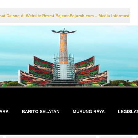
di Website Resmi BajentaBajurah.com – Media Informasi Lokal yang Ak
TARA
BARITO SELATAN
MURUNG RAYA
LEGISLA