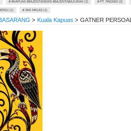
#
#KAPUAS #BAJENTANEWS #BAJENTABAJURAH (2)
#
PT. PADAIDI (2)
ERGI (1)
#
SKK MIGAS (1)
 BASARANG
>
Kuala Kapuas
>
GATNER PERSOA