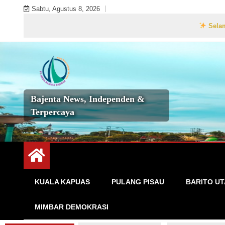
Skip
Sabtu, Agustus 8, 2026
to
Selamat Datang 
content
Bajenta News, Independen &
Terpercaya
KUALA KAPUAS
PULANG PISAU
BARITO U
MIMBAR DEMOKRASI