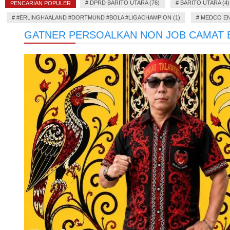
#
DPRD BARITO UTARA (76)
#
BARITO UTARA (4)
PENCARIAN POPULER
#
#ERLINGHAALAND #DORTMUND #BOLA #LIGACHAMPION (1)
#
MEDCO EN
GATNER PERSOALKAN NON JOB CAMAT