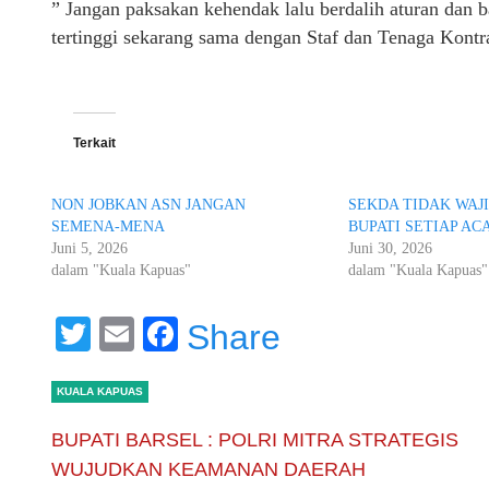
” Jangan paksakan kehendak lalu berdalih aturan da
tertinggi sekarang sama dengan Staf dan Tenaga Kont
Terkait
NON JOBKAN ASN JANGAN
SEKDA TIDAK WAJ
SEMENA-MENA
BUPATI SETIAP AC
Juni 5, 2026
Juni 30, 2026
dalam "Kuala Kapuas"
dalam "Kuala Kapuas"
Twitter
Email
Facebook
Share
KUALA KAPUAS
BUPATI BARSEL : POLRI MITRA STRATEGIS
WUJUDKAN KEAMANAN DAERAH