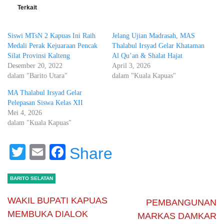
Terkait
Siswi MTsN 2 Kapuas Ini Raih
Jelang Ujian Madrasah, MAS
Medali Perak Kejuaraan Pencak
Thalabul Irsyad Gelar Khataman
Silat Provinsi Kalteng
Al Qu’an & Shalat Hajat
Desember 20, 2022
April 3, 2026
dalam "Barito Utara"
dalam "Kuala Kapuas"
MA Thalabul Irsyad Gelar
Pelepasan Siswa Kelas XII
Mei 4, 2026
dalam "Kuala Kapuas"
Twitter
Email
Facebook
Share
BARITO SELATAN
WAKIL BUPATI KAPUAS
PEMBANGUNAN
MEMBUKA DIALOK
MARKAS DAMKAR