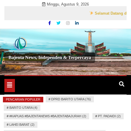
Skip
Minggu, Agustus 9, 2026
to
Selamat Datang di Websit
content
Bajenta News, Independen & Terpercaya
Toggle
navigation
#
DPRD BARITO UTARA (76)
PENCARIAN POPULER
#
BARITO UTARA (4)
#
#KAPUAS #BAJENTANEWS #BAJENTABAJURAH (2)
#
PT. PADAIDI (2)
#
LAHEI BARAT (2)