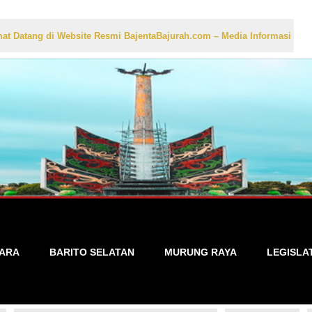
i Website Resmi BajentaBajurah.com – Media Informasi Lokal yang Aku
TARA
BARITO SELATAN
MURUNG RAYA
LEGISLA