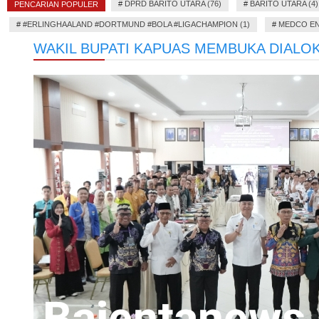
#
DPRD BARITO UTARA (76)
#
BARITO UTARA (4)
PENCARIAN POPULER
#
#ERLINGHAALAND #DORTMUND #BOLA #LIGACHAMPION (1)
#
MEDCO EN
WAKIL BUPATI KAPUAS MEMBUKA DIALO