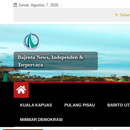
Skip
Jumat, Agustus 7, 2026
to
Selamat Datang d
content
Bajenta News, Independen &
Terpercaya
KUALA KAPUAS
PULANG PISAU
BARITO U
MIMBAR DEMOKRASI