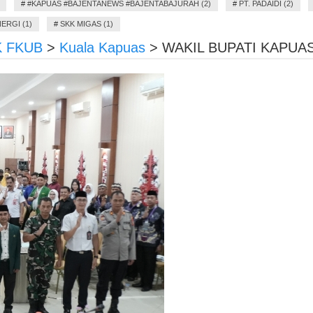
#
#KAPUAS #BAJENTANEWS #BAJENTABAJURAH (2)
#
PT. PADAIDI (2)
ERGI (1)
#
SKK MIGAS (1)
K FKUB
>
Kuala Kapuas
>
WAKIL BUPATI KAPUA