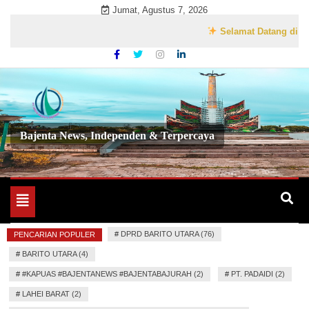
Skip
Jumat, Agustus 7, 2026
to
Selamat Datang di Website
content
Bajenta News, Independen & Terpercaya
Toggle
navigation
#
DPRD BARITO UTARA (76)
PENCARIAN POPULER
#
BARITO UTARA (4)
#
#KAPUAS #BAJENTANEWS #BAJENTABAJURAH (2)
#
PT. PADAIDI (2)
#
LAHEI BARAT (2)