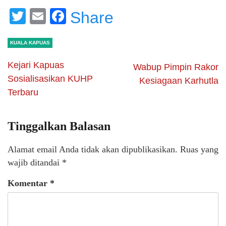
Twitter
Email
Facebook
Share
KUALA KAPUAS
Kejari Kapuas
Wabup Pimpin Rakor
Sosialisasikan KUHP
Kesiagaan Karhutla
Terbaru
Tinggalkan Balasan
Alamat email Anda tidak akan dipublikasikan.
Ruas yang
wajib ditandai
*
Komentar
*