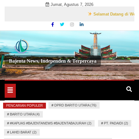
Skip
Jumat, Agustus 7, 2026
to
Selamat Datang di Website Re
content
Bajenta News, Independen & Terpercaya
Toggle
navigation
#
DPRD BARITO UTARA (76)
PENCARIAN POPULER
#
BARITO UTARA (4)
#
#KAPUAS #BAJENTANEWS #BAJENTABAJURAH (2)
#
PT. PADAIDI (2)
#
LAHEI BARAT (2)