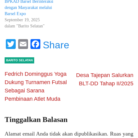
BPKAD Barsel Berinteraksi
dengan Masyarakat melalui
Barsel Expo
September 19, 2025
dalam "Barito Selatan"
Twitter
Email
Facebook
Share
BARITO SELATAN
Fedrich Dominggus Yoga
Desa Tajepan Salurkan
Dukung Turnamen Futsal
BLT-DD Tahap II/2025
Sebagai Sarana
Pembinaan Atlet Muda
Tinggalkan Balasan
Alamat email Anda tidak akan dipublikasikan.
Ruas yang