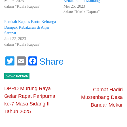
Mei 9, 2023
Kebakaran di Mantangai
dalam "Kuala Kapuas"
Mei 25, 2023
dalam "Kuala Kapuas"
Pemkab Kapuas Bantu Keluarga
Dampak Kebakaran di Anjir
Serapat
Juni 22, 2023
dalam "Kuala Kapuas"
Twitter
Email
Facebook
Share
KUALA KAPUAS
DPRD Murung Raya
Camat Hadiri
Gelar Rapat Paripurna
Musrenbang Desa
ke-7 Masa Sidang II
Bandar Mekar
Tahun 2025