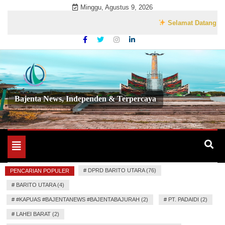
Skip
Minggu, Agustus 9, 2026
to
Selamat Datang di Websi
content
Bajenta News, Independen & Terpercaya
Toggle
navigation
#
DPRD BARITO UTARA (76)
PENCARIAN POPULER
#
BARITO UTARA (4)
#
#KAPUAS #BAJENTANEWS #BAJENTABAJURAH (2)
#
PT. PADAIDI (2)
#
LAHEI BARAT (2)