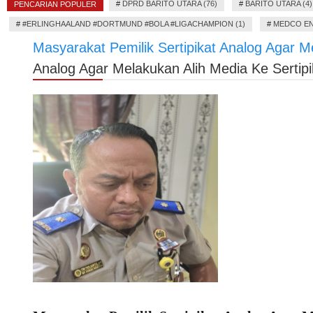
#
DPRD BARITO UTARA (76)
#
BARITO UTARA (4)
PENCARIAN POPULER
#
#ERLINGHAALAND #DORTMUND #BOLA #LIGACHAMPION (1)
#
MEDCO EN
Masyarakat Pemilik Sertipikat Analog Agar Me
Analog Agar Melakukan Alih Media Ke Sertipik