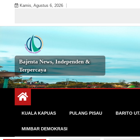
Skip
Kamis, Agustus 6, 2026
to
Selam
content
Bajenta News, Independen &
Terpercaya
KUALA KAPUAS
PULANG PISAU
BARITO U
MIMBAR DEMOKRASI