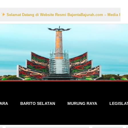
at Datang di Website Resmi BajentaBajurah.com – Media Informasi Lok
TARA
BARITO SELATAN
MURUNG RAYA
LEGISLA