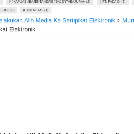
#
#KAPUAS #BAJENTANEWS #BAJENTABAJURAH (2)
#
PT. PADAIDI (2)
ERGI (1)
#
SKK MIGAS (1)
lakukan Alih Media Ke Sertipikat Elektronik
>
Mur
at Elektronik