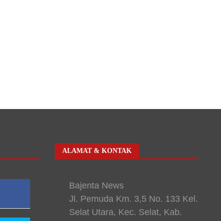
ALAMAT & KONTAK
Bajenta News
Jl. Pemuda Km. 3,5 No. 133 Kel.
Selat Utara, Kec. Selat, Kab.