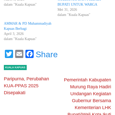
dalam "Kuala Kapuas"
BUPATI UNTUK WARGA
Mei 31, 2026
dalam "Kuala Kapuas"
AMMAR & PD Muhammadiyah
Kapuas Berbagi
April 3, 2026
dalam "Kuala Kapuas"
Twitter
Email
Facebook
Share
KUALA KAPUAS
Paripurna, Perubahan
Pemerintah Kabupaten
KUA-PPAS 2025
Murung Raya Hadiri
Disepakati
Undangan Kegiatan
Gubernur Bersama
Kementerian LHK
Bupati/Wali Kota Ikuti