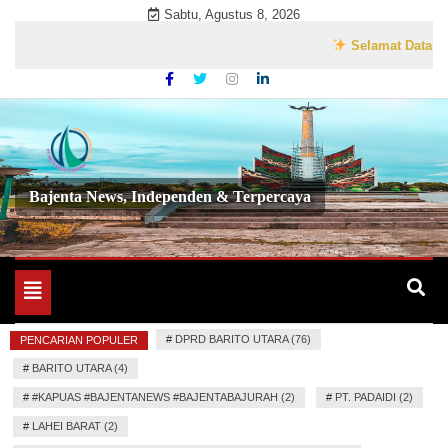
Skip
Sabtu, Agustus 8, 2026
to
Selamat Datang di We
content
Bajenta News, Independen & Terpercaya
Toggle
navigation
#
DPRD BARITO UTARA (76)
PENCARIAN POPULER
#
BARITO UTARA (4)
#
#KAPUAS #BAJENTANEWS #BAJENTABAJURAH (2)
#
PT. PADAIDI (2)
#
LAHEI BARAT (2)