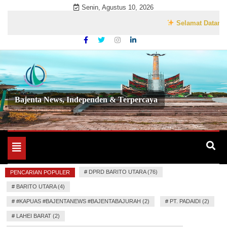
Skip
Senin, Agustus 10, 2026
to
Selamat Datang di We
content
Bajenta News, Independen & Terpercaya
Toggle
navigation
#
DPRD BARITO UTARA (76)
PENCARIAN POPULER
#
BARITO UTARA (4)
#
#KAPUAS #BAJENTANEWS #BAJENTABAJURAH (2)
#
PT. PADAIDI (2)
#
LAHEI BARAT (2)