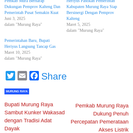
Pemkab Mura Berharap
Heriyus Pastikan Pemerintah
Dukungan Pemprov Kalteng Dan
Kabupaten Murung Raya Siap
Pemerintah Pusat Semakin Kuat
Bersinergi Dengan Pemprov
Juni 3, 2025
Kalteng
dalam "Murung Raya"
Maret 5, 2025
dalam "Murung Raya"
Pemerintahan Baru, Bupati
Heriyus Langsung Tancap Gas
Maret 10, 2025
dalam "Murung Raya"
Twitter
Email
Facebook
Share
MURUNG RAYA
Bupati Murung Raya
Pemkab Murung Raya
Sambut Kunker Wakasad
Dukung Penuh
dengan Tradisi Adat
Percepatan Pemerataan
Dayak
Akses Listrik