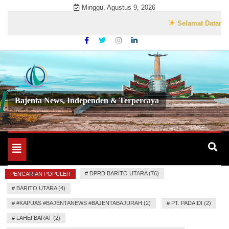
Skip
Minggu, Agustus 9, 2026
to
Selamat Datang di Web
content
Bajenta News, Independen & Terpercaya
Toggle
navigation
#
DPRD BARITO UTARA (76)
PENCARIAN POPULER
#
BARITO UTARA (4)
#
#KAPUAS #BAJENTANEWS #BAJENTABAJURAH (2)
#
PT. PADAIDI (2)
#
LAHEI BARAT (2)