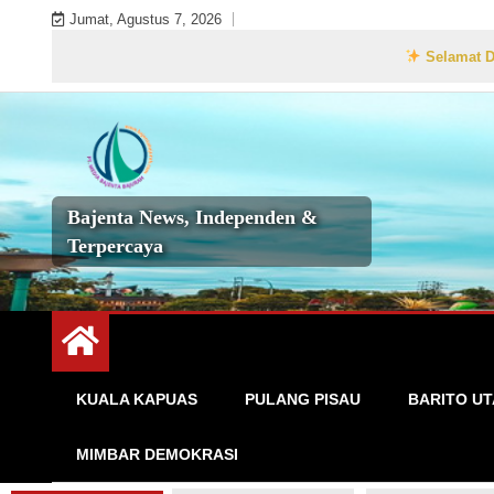
Skip
Jumat, Agustus 7, 2026
to
Selamat Datang di W
content
Bajenta News, Independen &
Terpercaya
KUALA KAPUAS
PULANG PISAU
BARITO U
MIMBAR DEMOKRASI