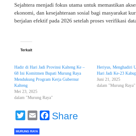
Sejahtera menjadi fokus utama untuk memastikan akse
ekonomi, dan kesejahteraan sosial bagi masyarakat ku
berjalan efektif pada 2026 setelah proses verifikasi d
Terkait
Hadir di Hari Jadi Provinsi Kalteng Ke –
Heriyus, Menghadiri U
68 Ini Komitmen Bupati Murung Raya
Hari Jadi Ke-23 Kabu
Mendukung Program Kerja Gubernur
Juni 21, 2025
Kalteng
dalam "Murung Raya"
Mei 23, 2025
dalam "Murung Raya"
Twitter
Email
Facebook
Share
MURUNG RAYA