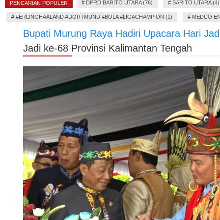
#
DPRD BARITO UTARA (76)
#
BARITO UTARA (4)
PENCARIAN POPULER
#
#ERLINGHAALAND #DORTMUND #BOLA #LIGACHAMPION (1)
#
MEDCO EN
Bupati Murung Raya Hadiri Upacara Hari Jad
Jadi ke-68 Provinsi Kalimantan Tengah