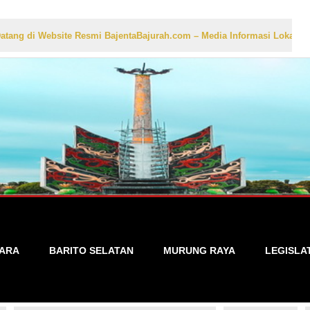
ebsite Resmi BajentaBajurah.com – Media Informasi Lokal yang Akurat,
TARA
BARITO SELATAN
MURUNG RAYA
LEGISLA