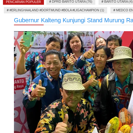
#
DPRD BARITO UTARA (76)
#
BARITO UTARA (4)
PENCARIAN POPULER
#
#ERLINGHAALAND #DORTMUND #BOLA #LIGACHAMPION (1)
#
MEDCO EN
Gubernur Kalteng Kunjungi Stand Murung R