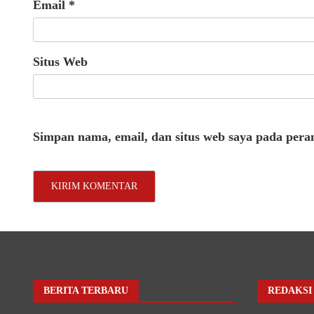
Email
*
Situs Web
Simpan nama, email, dan situs web saya pada pera
BERITA TERBARU
REDAKSI