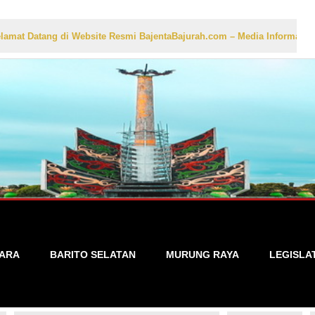
tang di Website Resmi BajentaBajurah.com – Media Informasi Lokal ya
TARA
BARITO SELATAN
MURUNG RAYA
LEGISLA