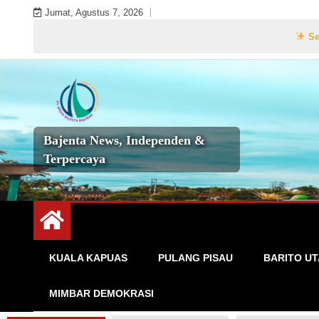
Skip
Jumat, Agustus 7, 2026
to
Selamat Da
content
Bajenta News, Independen &
Terpercaya
KUALA KAPUAS
PULANG PISAU
BARITO U
MIMBAR DEMOKRASI