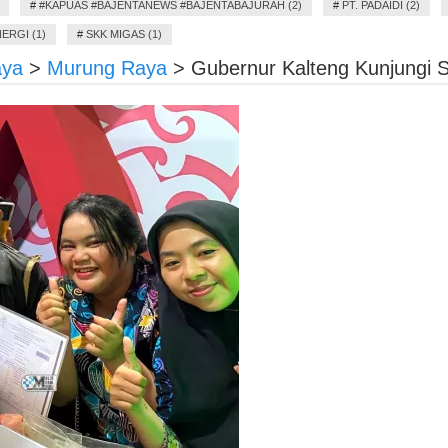
#
#KAPUAS #BAJENTANEWS #BAJENTABAJURAH (2)
#
PT. PADAIDI (2)
ERGI (1)
#
SKK MIGAS (1)
aya
>
Murung Raya
>
Gubernur Kalteng Kunjungi 