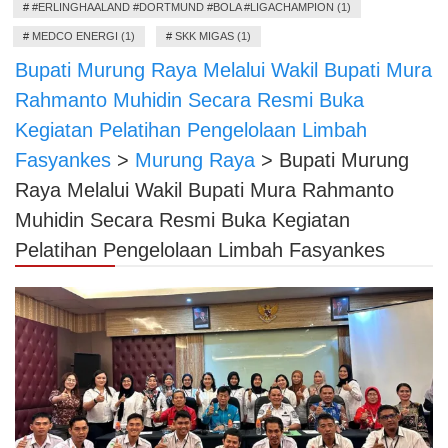
#
#ERLINGHAALAND #DORTMUND #BOLA #LIGACHAMPION (1)
#
MEDCO ENERGI (1)
#
SKK MIGAS (1)
Bupati Murung Raya Melalui Wakil Bupati Mura
Rahmanto Muhidin Secara Resmi Buka
Kegiatan Pelatihan Pengelolaan Limbah
Fasyankes
>
Murung Raya
>
Bupati Murung
Raya Melalui Wakil Bupati Mura Rahmanto
Muhidin Secara Resmi Buka Kegiatan
Pelatihan Pengelolaan Limbah Fasyankes