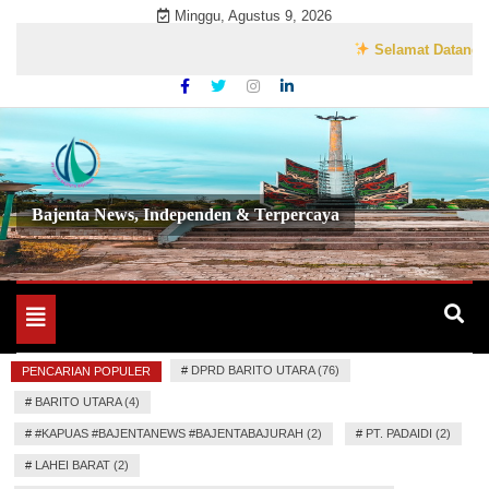
Skip
Minggu, Agustus 9, 2026
to
Selamat Datang di We
content
Bajenta News, Independen & Terpercaya
Toggle
navigation
#
DPRD BARITO UTARA (76)
PENCARIAN POPULER
#
BARITO UTARA (4)
#
#KAPUAS #BAJENTANEWS #BAJENTABAJURAH (2)
#
PT. PADAIDI (2)
#
LAHEI BARAT (2)