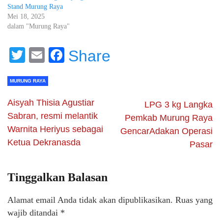
Stand Murung Raya
Mei 18, 2025
dalam "Murung Raya"
Twitter
Email
Facebook
Share
MURUNG RAYA
Aisyah Thisia Agustiar
LPG 3 kg Langka
Sabran, resmi melantik
Pemkab Murung Raya
Warnita Heriyus sebagai
GencarAdakan Operasi
Ketua Dekranasda
Pasar
Tinggalkan Balasan
Alamat email Anda tidak akan dipublikasikan.
Ruas yang
wajib ditandai
*