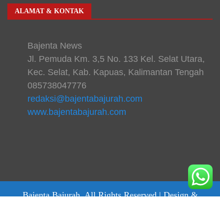
ALAMAT & KONTAK
Bajenta News
Jl. Pemuda Km. 3,5 No. 133 Kel. Selat Utara,
Kec. Selat, Kab. Kapuas, Kalimantan Tengah
085738047776
redaksi@bajentabajurah.com
www.bajentabajurah.com
Bajenta Bajurah. All Rights Reserved |
Design &
develop by bajentanews