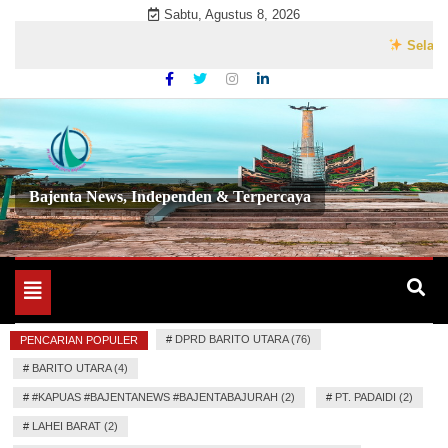
Skip
Sabtu, Agustus 8, 2026
to
Selamat Dat
content
Bajenta News, Independen & Terpercaya
Toggle
navigation
#
DPRD BARITO UTARA (76)
PENCARIAN POPULER
#
BARITO UTARA (4)
#
#KAPUAS #BAJENTANEWS #BAJENTABAJURAH (2)
#
PT. PADAIDI (2)
#
LAHEI BARAT (2)