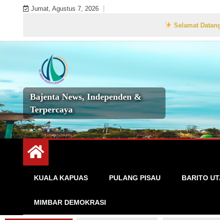
Skip
Jumat, Agustus 7, 2026
to
Selamat Datang di Websi
content
Bajenta News, Independen &
Terpercaya
KUALA KAPUAS
PULANG PISAU
BARITO U
MIMBAR DEMOKRASI