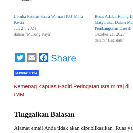
Lomba Paduan Suara Warnai HUT Mura
Reses Adalah Ruang Ba
Ke-22.
Masyarakat Dalam Men
Juli 27, 2024
Pembangunan Daerah
dalam "Murung Raya"
Oktober 21, 2025
dalam "Legislatif"
Twitter
Email
Facebook
Share
MURUNG RAYA
Kemenag Kapuas Hadiri Peringatan Isra mi’raj di
IMM
Tinggalkan Balasan
Alamat email Anda tidak akan dipublikasikan.
Ruas ya