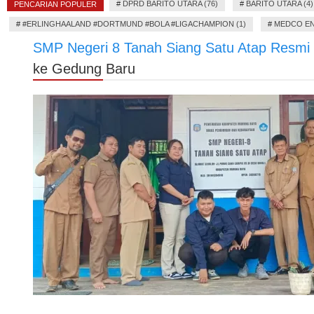
#
DPRD BARITO UTARA (76)
#
BARITO UTARA (4)
PENCARIAN POPULER
#
#ERLINGHAALAND #DORTMUND #BOLA #LIGACHAMPION (1)
#
MEDCO EN
SMP Negeri 8 Tanah Siang Satu Atap Resmi
ke Gedung Baru