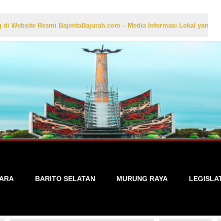
te Resmi BajentaBajurah.com – Media Informasi Lokal yang Akurat, Cep
TARA
BARITO SELATAN
MURUNG RAYA
LEGISLA