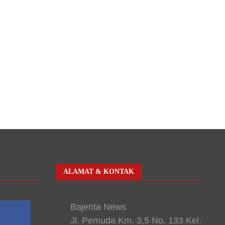
ALAMAT & KONTAK
Bajenta News
Jl. Pemuda Km. 3,5 No. 133 Kel.