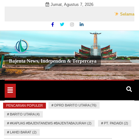
Skip
Jumat, Agustus 7, 2026
to
Selamat Datang 
content
Bajenta News, Independen & Terpercaya
Toggle
navigation
#
DPRD BARITO UTARA (76)
PENCARIAN POPULER
#
BARITO UTARA (4)
#
#KAPUAS #BAJENTANEWS #BAJENTABAJURAH (2)
#
PT. PADAIDI (2)
#
LAHEI BARAT (2)