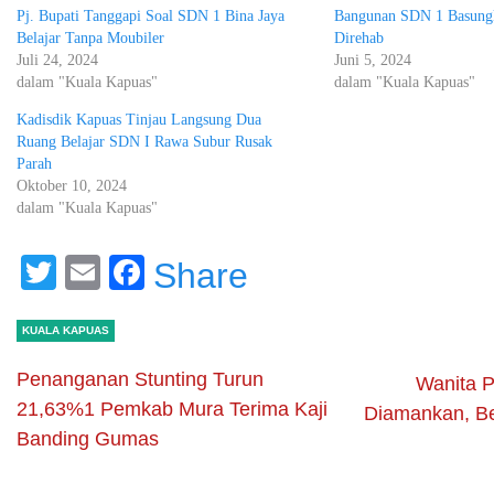
Pj. Bupati Tanggapi Soal SDN 1 Bina Jaya
Bangunan SDN 1 Basungk
Belajar Tanpa Moubiler
Direhab
Juli 24, 2024
Juni 5, 2024
dalam "Kuala Kapuas"
dalam "Kuala Kapuas"
Kadisdik Kapuas Tinjau Langsung Dua
Ruang Belajar SDN I Rawa Subur Rusak
Parah
Oktober 10, 2024
dalam "Kuala Kapuas"
Twitter
Email
Facebook
Share
KUALA KAPUAS
Penanganan Stunting Turun
Wanita 
21,63%1 Pemkab Mura Terima Kaji
Diamankan, Be
Banding Gumas