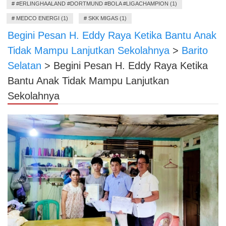
#
#ERLINGHAALAND #DORTMUND #BOLA #LIGACHAMPION (1)
#
MEDCO ENERGI (1)
#
SKK MIGAS (1)
Begini Pesan H. Eddy Raya Ketika Bantu Anak
Tidak Mampu Lanjutkan Sekolahnya
>
Barito
Selatan
>
Begini Pesan H. Eddy Raya Ketika
Bantu Anak Tidak Mampu Lanjutkan
Sekolahnya