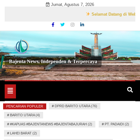
Skip
Jumat, Agustus 7, 2026
to
Selamat Datang di Website Res
content
Bajenta News, Independen & Terpercaya
Toggle
navigation
#
DPRD BARITO UTARA (76)
PENCARIAN POPULER
#
BARITO UTARA (4)
#
#KAPUAS #BAJENTANEWS #BAJENTABAJURAH (2)
#
PT. PADAIDI (2)
#
LAHEI BARAT (2)