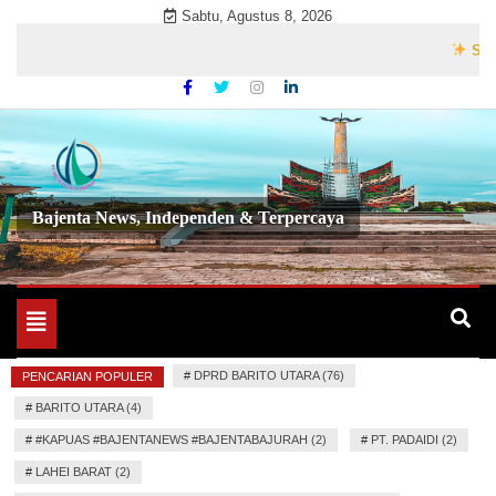
Skip
Sabtu, Agustus 8, 2026
to
Selamat
content
Bajenta News, Independen & Terpercaya
Toggle
navigation
#
DPRD BARITO UTARA (76)
PENCARIAN POPULER
#
BARITO UTARA (4)
#
#KAPUAS #BAJENTANEWS #BAJENTABAJURAH (2)
#
PT. PADAIDI (2)
#
LAHEI BARAT (2)