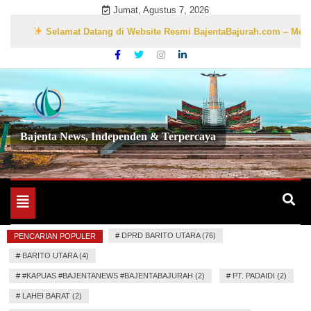
Skip
Jumat, Agustus 7, 2026
to
Selamat Datang di Website Resmi BajentaBajurah.com – Media Info
content
Bajenta News, Independen & Terpercaya
Toggle
navigation
#
DPRD BARITO UTARA (76)
PENCARIAN POPULER
#
BARITO UTARA (4)
#
#KAPUAS #BAJENTANEWS #BAJENTABAJURAH (2)
#
PT. PADAIDI (2)
#
LAHEI BARAT (2)