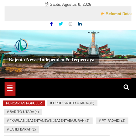
Skip
Sabtu, Agustus 8, 2026
to
Selamat Datang di Web
content
Bajenta News, Independen & Terpercaya
Toggle
navigation
#
DPRD BARITO UTARA (76)
PENCARIAN POPULER
#
BARITO UTARA (4)
#
#KAPUAS #BAJENTANEWS #BAJENTABAJURAH (2)
#
PT. PADAIDI (2)
#
LAHEI BARAT (2)