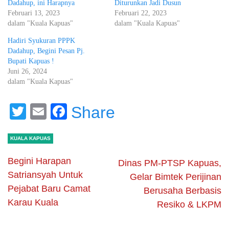
Dadahup, ini Harapnya
Diturunkan Jadi Dusun
Februari 13, 2023
Februari 22, 2023
dalam "Kuala Kapuas"
dalam "Kuala Kapuas"
Hadiri Syukuran PPPK
Dadahup, Begini Pesan Pj.
Bupati Kapuas !
Juni 26, 2024
dalam "Kuala Kapuas"
Twitter
Email
Facebook
Share
KUALA KAPUAS
Begini Harapan
Dinas PM-PTSP Kapuas,
Satriansyah Untuk
Gelar Bimtek Perijinan
Pejabat Baru Camat
Berusaha Berbasis
Karau Kuala
Resiko & LKPM