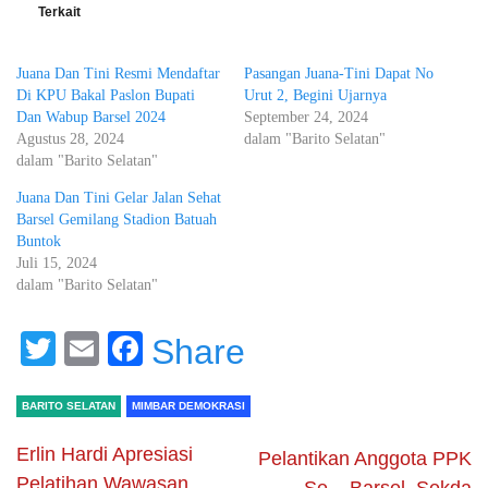
Terkait
Juana Dan Tini Resmi Mendaftar
Pasangan Juana-Tini Dapat No
Di KPU Bakal Paslon Bupati
Urut 2, Begini Ujarnya
Dan Wabup Barsel 2024
September 24, 2024
Agustus 28, 2024
dalam "Barito Selatan"
dalam "Barito Selatan"
Juana Dan Tini Gelar Jalan Sehat
Barsel Gemilang Stadion Batuah
Buntok
Juli 15, 2024
dalam "Barito Selatan"
Twitter
Email
Facebook
Share
BARITO SELATAN
MIMBAR DEMOKRASI
Erlin Hardi Apresiasi
Pelantikan Anggota PPK
Pelatihan Wawasan