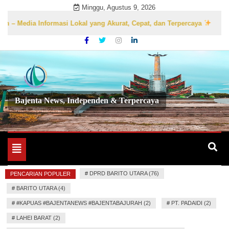
Skip
Minggu, Agustus 9, 2026
to
dia Informasi Lokal yang Akurat, Cepat, dan Terpercaya
content
Bajenta News, Independen & Terpercaya
Toggle
navigation
#
DPRD BARITO UTARA (76)
PENCARIAN POPULER
#
BARITO UTARA (4)
#
#KAPUAS #BAJENTANEWS #BAJENTABAJURAH (2)
#
PT. PADAIDI (2)
#
LAHEI BARAT (2)