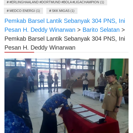
#
#ERLINGHAALAND #DORTMUND #BOLA #LIGACHAMPION (1)
#
MEDCO ENERGI (1)
#
SKK MIGAS (1)
Pemkab Barsel Lantik Sebanyak 304 PNS, Ini
Pesan H. Deddy Winarwan
>
Barito Selatan
>
Pemkab Barsel Lantik Sebanyak 304 PNS, Ini
Pesan H. Deddy Winarwan