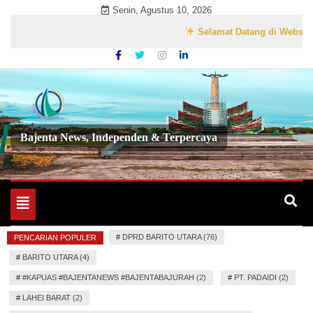
Skip
Senin, Agustus 10, 2026
to
Selamat Datang di Website Resmi 
content
Bajenta News, Independen & Terpercaya
Toggle
navigation
#
DPRD BARITO UTARA (76)
PENCARIAN POPULER
#
BARITO UTARA (4)
#
#KAPUAS #BAJENTANEWS #BAJENTABAJURAH (2)
#
PT. PADAIDI (2)
#
LAHEI BARAT (2)